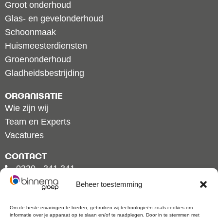
Groot onderhoud
Glas- en gevelonderhoud
Schoonmaak
Huismeesterdiensten
Groenonderhoud
Gladheidsbestrijding
ORGANISATIE
Wie zijn wij
Team en Experts
Vacatures
CONTACT
0320 - 341 341
info@binnemagroep.nl
Beheer toestemming
Bronsweg 2, 8211 AL Lelystad
Hogeweyselaan 175,
1382 JL Weesp
Om de beste ervaringen te bieden, gebruiken wij technologieën zoals cookies om
informatie over je apparaat op te slaan en/of te raadplegen. Door in te stemmen met