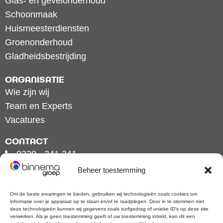
Glas- en gevelonderhoud
Schoonmaak
Huismeesterdiensten
Groenonderhoud
Gladheidsbestrijding
ORGANISATIE
Wie zijn wij
Team en Experts
Vacatures
CONTACT
0320 - 341 341
info@binnemagroep.nl
Beheer toestemming
Bronsweg 2, 8211 AL Lelystad
Hogeweyselaan 175,
1382 JL Weesp
Om de beste ervaringen te bieden, gebruiken wij technologieën zoals cookies om
informatie over je apparaat op te slaan en/of te raadplegen. Door in te stemmen met
deze technologieën kunnen wij gegevens zoals surfgedrag of unieke ID's op deze site
verwerken. Als je geen toestemming geeft of uw toestemming intrekt, kan dit een